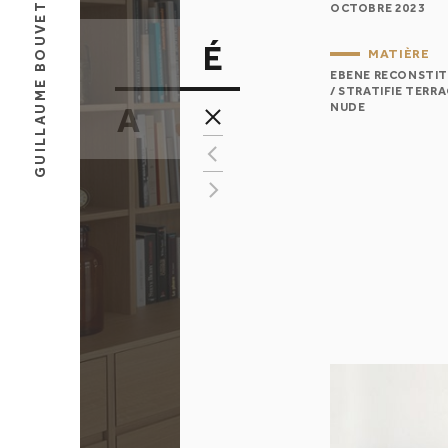
GUILLAUME BOUVET
OCTOBRE 2023
É
É
MATIÈRE
EBENE RECONSTIT
L
/ STRATIFIE TERR
A
NUDE
E
T
B