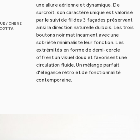
une allure aérienne et dynamique. De
surcroît, son caractère unique est valorisé
par le suivi de fil des 3 façades préservant
UE / CHENE
ainsi la direction naturelle du bois. Les trois
uminessence
ACOTTA
boutons noir mat incarnent avec une
sobriété minimaliste leur fonction. Les
nfilade Flo
extrémités en forme de demi-cercle
offrent un visuel doux et favorisent une
Meuble platine vinyle
circulation fluide. Un mélange parfait
d'élégance rétro et de fonctionnalité
able basse Méta-gones
contemporaine.
ureau AZ Desk