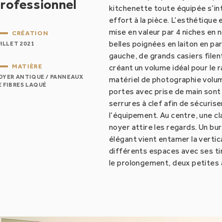
rofessionnel
kitchenette toute équipée s’in
effort à la pièce. L’esthétique
mise en valeur par 4 niches en 
CRÉATION
Bibliothèque Agnès
belles poignées en laiton en par
UILLET 2021
gauche, de grands casiers filen
MATIÈRE
créant un volume idéal pour le
Bibliothèque Magli
OYER ANTIQUE / PANNEAUX
matériel de photographie volu
E FIBRES LAQUÉ
portes avec prise de main sont
Verrière inspiration Art déco
serrures à clef afin de sécurise
l’équipement. Au centre, une cl
Meuble bibliothèque Iris
noyer attire les regards. Un bu
élégant vient entamer la vertic
différents espaces avec ses tir
Bibliothèque Anabel
le prolongement, deux petites 
Bureau Studio Casa
Escalier et garde-corps Louise