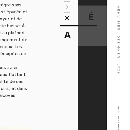
ÉBÉNISTE · MENUISIER · DESIGNER · LYON
tègre sans
 est épurée et
É
noyer et de
tie basse. À
A
A
t au plafond,
 rangement de
mineux. Les
 équipées de
r
austra en
reau flottant
alité de ces
oirs, et dans
alcôves.
MENTIONS LÉGALES