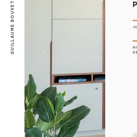
p
GUILLAUME BOUVET
J
N
D