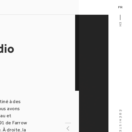
FR
EN
dio
tiné à des
ous avons
eau et
°91 de Farrow
 À droite, la