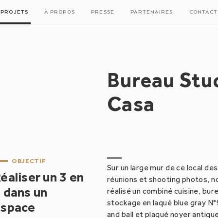
PROJETS
À PROPOS
PRESSE
PARTENAIRES
CONTACT
Bureau Stu
Casa
OBJECTIF
Sur un large mur de ce local des
éaliser un 3 en
réunions et shooting photos, n
 dans un
réalisé un combiné cuisine, bur
stockage en laqué blue gray N
espace
and ball et plaqué noyer antique.